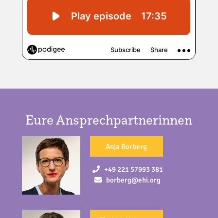
Eure Ansprechpartnerinnen
Anja Borberg
+49 221 57993 381
borberg@ehi.org