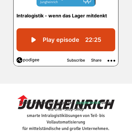
Danke an unseren Supporter:
Jungheinrich
bietet
als
One
–
Stop
-Shop
smarte Intralogistiklösungen von Teil- bis
Vollautomatisierung
für mittelständische und große Unternehmen.