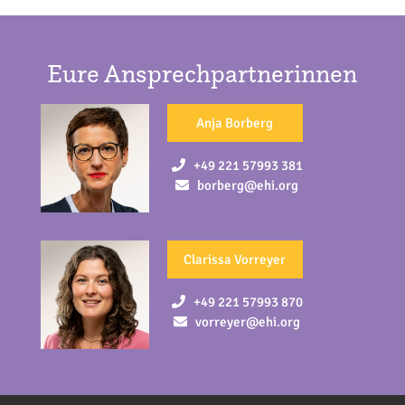
Eure Ansprechpartnerinnen
Anja Borberg
+49 221 57993 381
borberg@ehi.org
Clarissa Vorreyer
+49 221 57993 870
vorreyer@ehi.org