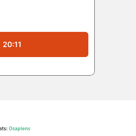
ats:
Osapiens