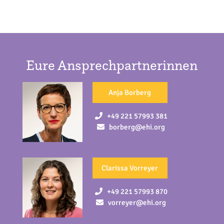
Eure Ansprechpartnerinnen
Anja Borberg
+49 221 57993 381
borberg@ehi.org
Clarissa Vorreyer
+49 221 57993 870
vorreyer@ehi.org