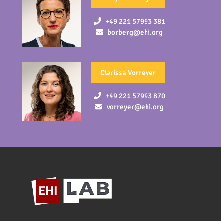
+49 221 57993 381
borberg@ehi.org
Clarissa Vorreyer
+49 221 57993 870
vorreyer@ehi.org