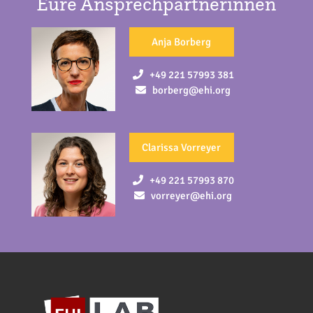
Eure Ansprechpartnerinnen
Anja Borberg
+49 221 57993 381
borberg@ehi.org
Clarissa Vorreyer
+49 221 57993 870
vorreyer@ehi.org