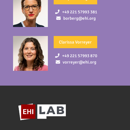
+49 221 57993 381
borberg@ehi.org
Clarissa Vorreyer
+49 221 57993 870
vorreyer@ehi.org