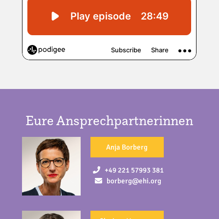
Eure Ansprechpartnerinnen
Anja Borberg
+49 221 57993 381
borberg@ehi.org