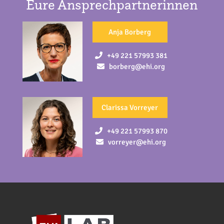
Eure Ansprechpartnerinnen
Anja Borberg
+49 221 57993 381
borberg@ehi.org
Clarissa Vorreyer
+49 221 57993 870
vorreyer@ehi.org