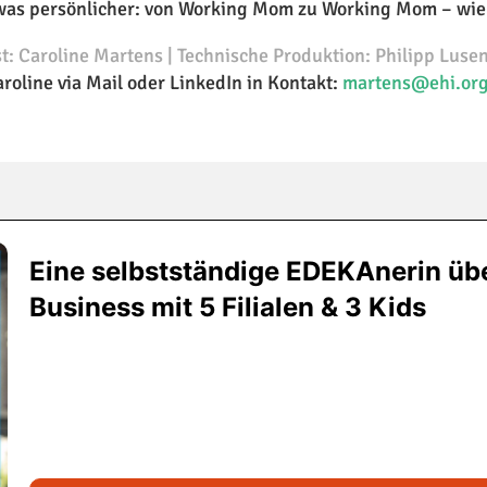
was persönlicher: von Working Mom zu Working Mom – wie j
t: Caroline Martens | Technische Produktion: Philipp Luse
aroline via Mail oder LinkedIn in Kontakt:
martens@ehi.or